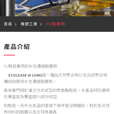
PU脫模劑
首頁
橡膠工業
產品介紹
PU鞋底專用的水性濃縮脫膜劑
ECOLEASE W 13402
是一種由天然聚合物以及合成聚合物
構成的環保水性濃縮脫膜劑，
具有專門用於灌注方式成型的聚氨酯鞋底。本產品特別適用
在單密度及雙密度PU成份成型
的鞋底。另外在高溫的環境下操作是沒問題的。對於各式特
殊材料的脫膜以及在特殊模具