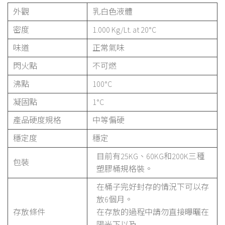
外觀
乳白色液體
密度
1.000 Kg/Lt. at 20°C
味道
正常氣味
閃火點
不可燃
沸點
100°C
凝固點
1°C
產品硬度規格
中等偏硬
穩定度
穩定
目前有25KG、60KG和200K三種
包裝
塑膠桶規格裝。
在桶子完好封存的情況下可以存
放6個月。
存放條件
在存放的過程中請勿直接曝曬在
陽光下以及