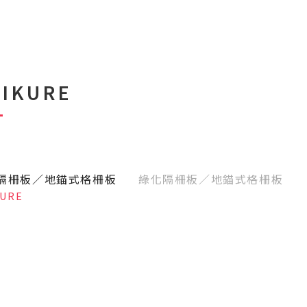
AIKURE
隔柵板／地錨式格柵板
綠化隔柵板／地錨式格柵板
KURE