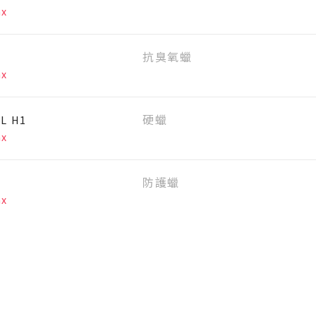
ax
抗臭氧蠟
ax
L H1
硬蠟
ax
防護蠟
ax