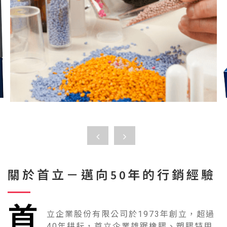
可實現多區域應力鬆弛資料分析
關於首立－邁向50年的行銷經驗
PREMIER™ MV新標準門尼粘度計
首
立企業股份有限公司於1973年創立，超過
VIEW MORE
40年耕耘，首立企業雄踞橡膠、塑膠特用