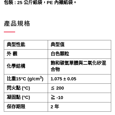
包裝 : 25 公斤紙袋，PE 內襯紙袋。
產品規格
典型性能
典型值
外 觀
白色顆粒
飽和碳氫單體與二氧化矽混
化學結構
合物
3
比重15°C (g/cm
)
1.075 ± 0.05
閃火點 (°C)
≦
200
凝固點 (°C)
≧ -10
保存期限
2 年