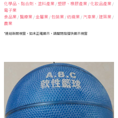
化學品、黏合劑、塗料產業
/
塑膠、橡膠產業
/
化妝品產業
/
電子業
食品業
/
醫療業
/
金屬業
/
包裝業
/
紡織業
/
汽車業
/
建築業
/
農業
*連結新開視窗，如未正確顯示，請關閉阻擋快顯示視窗