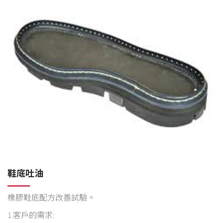
鞋底吐油
橡膠鞋底配方改善試驗。
1.客戶的需求: