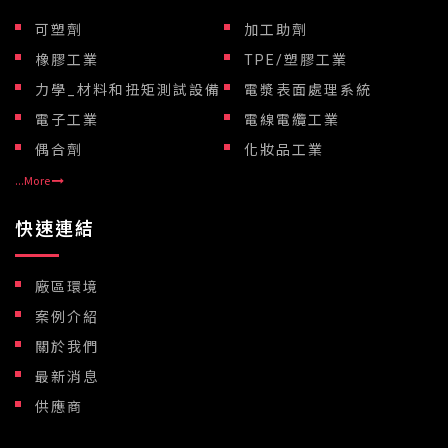
可塑劑
加工助劑
橡膠工業
TPE/塑膠工業
力學_材料和扭矩測試設備
電漿表面處理系統
電子工業
電線電纜工業
偶合劑
化妝品工業
...More
快速連結
廠區環境
案例介紹
關於我們
最新消息
供應商